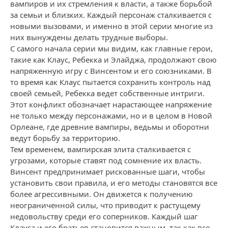
вампиров и их стремления к власти, а также борьбой
за семьи и близких. Каждый персонаж сталкивается с
новыми вызовами, и именно в этой серии многие из
них вынуждены делать трудные выборы.
С самого начала серии мы видим, как главные герои,
такие как Клаус, Ребекка и Элайджа, продолжают свою
напряженную игру с Винсентом и его союзниками. В
то время как Клаус пытается сохранить контроль над
своей семьей, Ребекка ведет собственные интриги.
Этот конфликт обозначает нарастающее напряжение
не только между персонажами, но и в целом в Новой
Орлеане, где древние вампиры, ведьмы и оборотни
ведут борьбу за территорию.
Тем временем, вампирская элита сталкивается с
угрозами, которые ставят под сомнение их власть.
Винсент предпринимает рискованные шаги, чтобы
установить свои правила, и его методы становятся все
более агрессивными. Он движется к получению
неограниченной силы, что приводит к растущему
недовольству среди его соперников. Каждый шаг
Клауса и его братьев становится важным, так как все