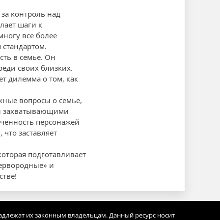
 за контроль над
лает шаги к
многу все более
 стандартом.
сть в семье. Он
реди своих близких.
т дилемма о том, как
жные вопросы о семье,
 и захватывающими
оченность персонажей
 что заставляет
которая подготавливает
Первородные» и
стве!
адлежат их законным владельцам. Данный ресурс носит