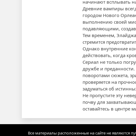
начинают всплывать на
Древние вампиры всегда
городом Нового Орлеан
выполнению своей мисс
подавляющими, создава
Тем временем, Элайджа,
стремится предотврати
Однако внутренние кон
действовать, когда кро
Сериал не только погр
дружбе и преданности
поворотами сюжета, зр
проверяется на прочнос
задуматься об истинны
Не пропустите эту нев
почву для захватывающ
оставайтесь в центре 
Все материалы расположенные на сайте не являются п