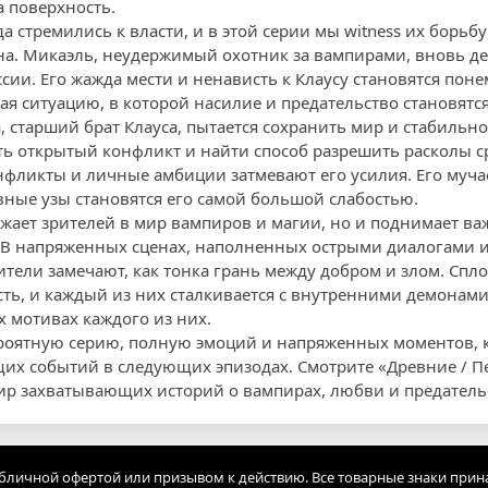
 поверхность.
 стремились к власти, и в этой серии мы witness их борьбу
а. Микаэль, неудержимый охотник за вампирами, вновь де
ии. Его жажда мести и ненависть к Клаусу становятся поне
я ситуацию, в которой насилие и предательство становятся
 старший брат Клауса, пытается сохранить мир и стабильно
ть открытый конфликт и найти способ разрешить расколы с
фликты и личные амбиции затмевают его усилия. Его мучае
вные узы становятся его самой большой слабостью.
ужает зрителей в мир вампиров и магии, но и поднимает ва
. В напряженных сценах, наполненных острыми диалогами
ители замечают, как тонка грань между добром и злом. Спл
ть, и каждый из них сталкивается с внутренними демонами,
х мотивах каждого из них.
ероятную серию, полную эмоций и напряженных моментов, 
их событий в следующих эпизодах. Смотрите «Древние / 
мир захватывающих историй о вампирах, любви и предатель
убличной офертой или призывом к действию. Все товарные знаки прин