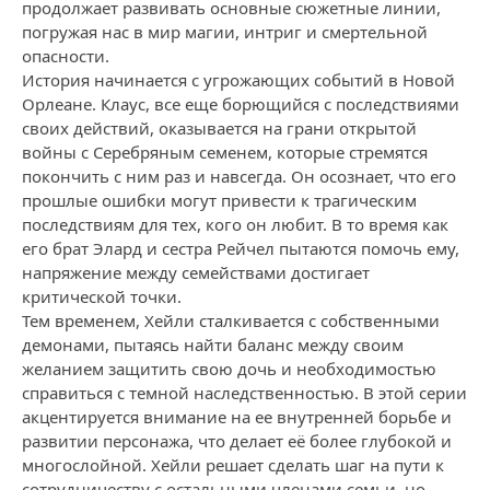
продолжает развивать основные сюжетные линии,
погружая нас в мир магии, интриг и смертельной
опасности.
История начинается с угрожающих событий в Новой
Орлеане. Клаус, все еще борющийся с последствиями
своих действий, оказывается на грани открытой
войны с Серебряным семенем, которые стремятся
покончить с ним раз и навсегда. Он осознает, что его
прошлые ошибки могут привести к трагическим
последствиям для тех, кого он любит. В то время как
его брат Элард и сестра Рейчел пытаются помочь ему,
напряжение между семействами достигает
критической точки.
Тем временем, Хейли сталкивается с собственными
демонами, пытаясь найти баланс между своим
желанием защитить свою дочь и необходимостью
справиться с темной наследственностью. В этой серии
акцентируется внимание на ее внутренней борьбе и
развитии персонажа, что делает её более глубокой и
многослойной. Хейли решает сделать шаг на пути к
сотрудничеству с остальными членами семьи, но