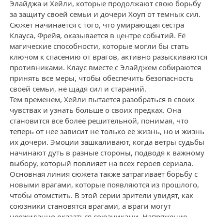
Элайджа и Хейли, которые продолжают свою борьбу
за защиту своей семьи и дочери Хоуп от темных сил.
Сюжет начинается с того, что умирающая сестра
Клауса, Фрейя, оказывается в центре событий. Её
магические способности, которые могли бы стать
ключом к спасению от врагов, активно разыскиваются
противниками. Клаус вместе с Элайджем собираются
принять все меры, чтобы обеспечить безопасность
своей семьи, не щадя сил и стараний.
Тем временем, Хейли пытается разобраться в своих
чувствах и узнать больше о своих предках. Она
становится все более решительной, понимая, что
теперь от нее зависит не только её жизнь, но и жизнь
их дочери. Эмоции зашкаливают, когда ветры судьбы
начинают дуть в разные стороны, подводя к важному
выбору, который повлияет на всех героев сериала.
Основная линия сюжета также затрагивает борьбу с
новыми врагами, которые появляются из прошлого,
чтобы отомстить. В этой серии зрители увидят, как
союзники становятся врагами, а враги могут
неожиданно оказаться союзниками. Напряжение