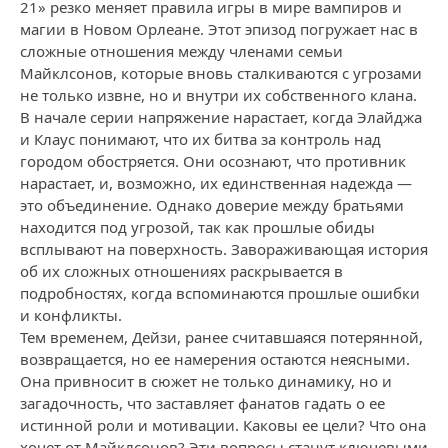
21» резко меняет правила игры в мире вампиров и
магии в Новом Орлеане. Этот эпизод погружает нас в
сложные отношения между членами семьи
Майклсонов, которые вновь сталкиваются с угрозами
не только извне, но и внутри их собственного клана.
В начале серии напряжение нарастает, когда Элайджа
и Клаус понимают, что их битва за контроль над
городом обостряется. Они осознают, что противник
нарастает, и, возможно, их единственная надежда —
это объединение. Однако доверие между братьями
находится под угрозой, так как прошлые обиды
всплывают на поверхность. Завораживающая история
об их сложных отношениях раскрывается в
подробностях, когда вспоминаются прошлые ошибки
и конфликты.
Тем временем, Дейзи, ранее считавшаяся потерянной,
возвращается, но ее намерения остаются неясными.
Она привносит в сюжет не только динамику, но и
загадочность, что заставляет фанатов гадать о ее
истинной роли и мотивации. Каковы ее цели? Что она
хочет от Майклсонов? Эти вопросы станут ключевыми