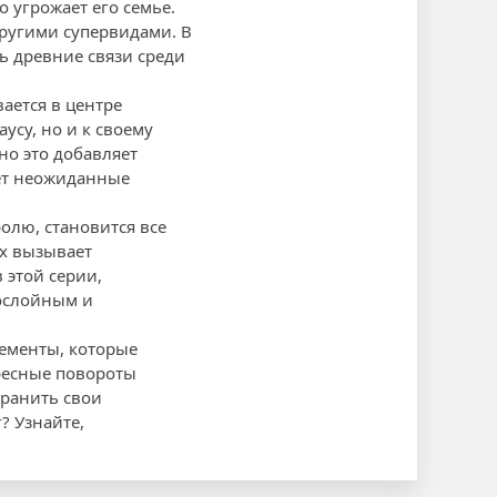
о угрожает его семье.
другими супервидами. В
ь древние связи среди
ается в центре
усу, но и к своему
но это добавляет
ает неожиданные
ролю, становится все
ых вызывает
 этой серии,
гослойным и
лементы, которые
ресные повороты
хранить свои
? Узнайте,