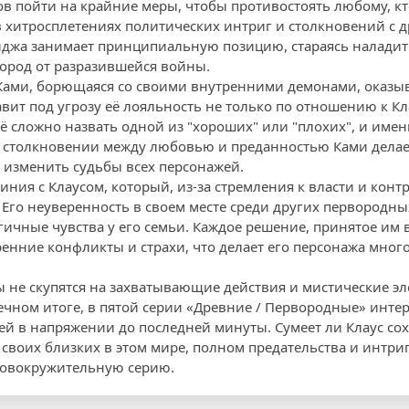
ов пойти на крайние меры, чтобы противостоять любому, кт
 в хитросплетениях политических интриг и столкновений с 
айджа занимает принципиальную позицию, стараясь наладит
ород от разразившейся войны.
Ками, борющаяся со своими внутренними демонами, оказыв
вит под угрозу её лояльность не только по отношению к Кла
ё сложно назвать одной из "хороших" или "плохих", и имен
 В столкновении между любовью и преданностью Ками дел
 изменить судьбы всех персонажей.
иния с Клаусом, который, из-за стремления к власти и конт
Его неуверенность в своем месте среди других первородн
ичные чувства у его семьи. Каждое решение, принятое им в
ренние конфликты и страхи, что делает его персонажа мно
ы не скупятся на захватывающие действия и мистические э
ечном итоге, в пятой серии «Древние / Первородные» инте
ей в напряжении до последней минуты. Сумеет ли Клаус со
своих близких в этом мире, полном предательства и интриг
ловокружительную серию.