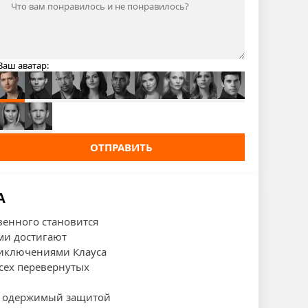
Ваш аватар:
ОТПРАВИТЬ
А
венного становится
ми достигают
риключениями Клауса
сех перевернутых
с, одержимый защитой